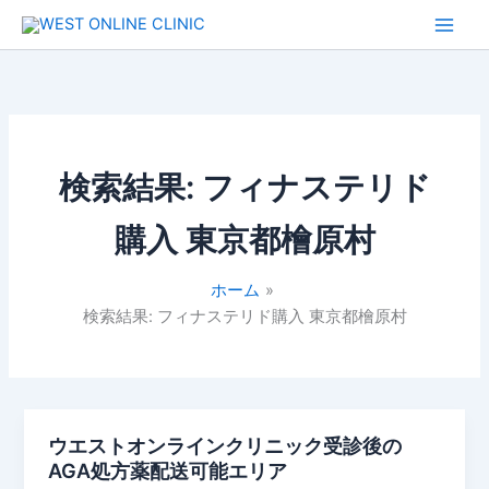
内
容
を
ス
キ
ッ
プ
検索結果:
フィナステリド
購入 東京都檜原村
ホーム
検索結果: フィナステリド購入 東京都檜原村
ウエストオンラインクリニック受診後の
AGA処方薬配送可能エリア