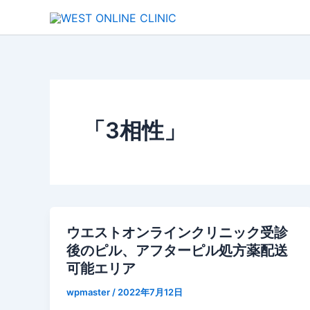
内
容
を
ス
キ
ッ
プ
「3相性」
ウエストオンラインクリニック受診
後のピル、アフターピル処方薬配送
可能エリア
wpmaster
/
2022年7月12日